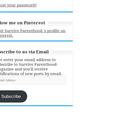
ost your password?
low me on Pinterest
sit Survive Parenthood 's profile on
nterest.
scribe to us via Email
st enter your email address to
bscribe to Survive Parenthood
gazine and you'll receive
tifications of new posts by email.
ail
dress
Subscribe