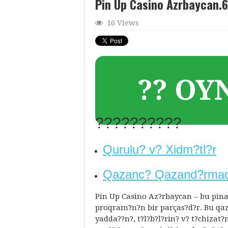
Pin Up Casino Azrbaycan.6
16 Views
Pin Up Casino 
?? OY
??????????
Qurulu? v? Xidm?tl?r
Qazanc? Qazand?rmaq 
Pin Up Casino Az?rbaycan – bu pinap
proqram?n?n bir parças?d?r. Bu qaz
yadda??n?, t?l?b?l?rin? v? t?chizat?