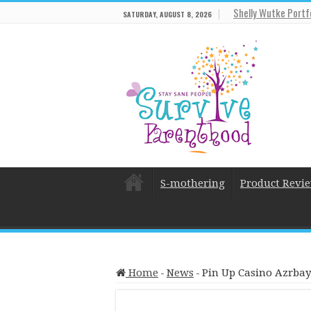
Shelly Wutke Portf
SATURDAY, AUGUST 8, 2026
S-mothering
Product Revi
Home
-
News
-
Pin Up Casino Azrbay