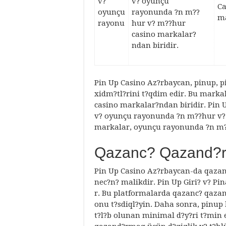
v?
v? oyunçu
Ca
oyunçu
rayonunda ?n m??
m
rayonu
hur v? m??hur
casino markalar?
ndan biridir.
Pin Up Casino Az?rbaycan, pinup, p
xidm?tl?rini t?qdim edir. Bu mark
casino markalar?ndan biridir. Pin
v? oyunçu rayonunda ?n m??hur v? 
markalar, oyunçu rayonunda ?n m?
Qazanc? Qazand?r
Pin Up Casino Az?rbaycan-da qazan
nec?n? malikdir. Pin Up Giri? v? P
r. Bu platformalarda qazanc? qaza
onu t?sdiql?yin. Daha sonra, pinu
t?l?b olunan minimal d?y?ri t?min 