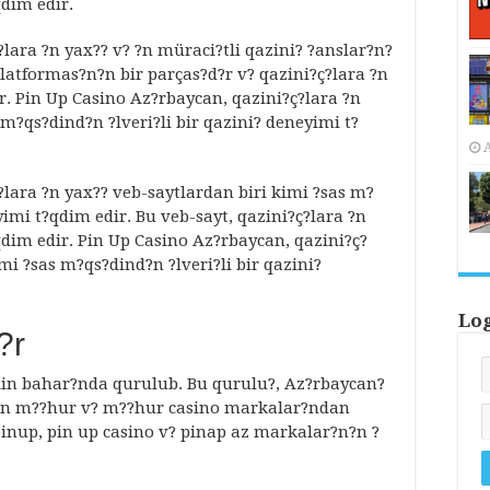
qdim edir.
lara ?n yax?? v? ?n müraci?tli qazini? ?anslar?n?
platformas?n?n bir parças?d?r v? qazini?ç?lara ?n
r. Pin Up Casino Az?rbaycan, qazini?ç?lara ?n
 m?qs?dind?n ?lveri?li bir qazini? deneyimi t?
A
lara ?n yax?? veb-saytlardan biri kimi ?sas m?
yimi t?qdim edir. Bu veb-sayt, qazini?ç?lara ?n
qdim edir. Pin Up Casino Az?rbaycan, qazini?ç?
mi ?sas m?qs?dind?n ?lveri?li bir qazini?
Lo
?r
ilin bahar?nda qurulub. Bu qurulu?, Az?rbaycan?
?n m??hur v? m??hur casino markalar?ndan
pinup, pin up casino v? pinap az markalar?n?n ?