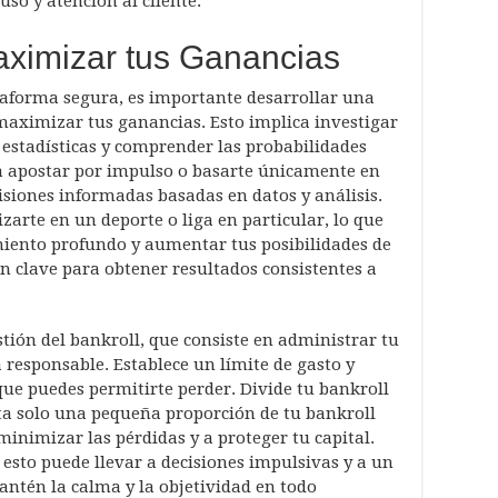
uso y atención al cliente.
aximizar tus Ganancias
aforma segura, es importante desarrollar una
 maximizar tus ganancias. Esto implica investigar
s estadísticas y comprender las probabilidades
ta apostar por impulso o basarte únicamente en
cisiones informadas basadas en datos y análisis.
izarte en un deporte o liga en particular, lo que
miento profundo y aumentar tus posibilidades de
son clave para obtener resultados consistentes a
stión del bankroll, que consiste en administrar tu
responsable. Establece un límite de gasto y
ue puedes permitirte perder. Divide tu bankroll
a solo una pequeña proporción de tu bankroll
minimizar las pérdidas y a proteger tu capital.
 esto puede llevar a decisiones impulsivas y a un
ntén la calma y la objetividad en todo