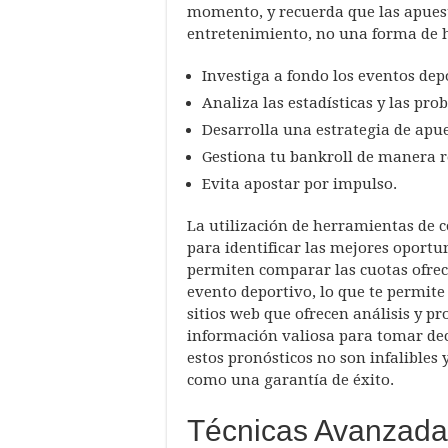
momento, y recuerda que las apuest
entretenimiento, no una forma de ha
Investiga a fondo los eventos dep
Analiza las estadísticas y las pro
Desarrolla una estrategia de apue
Gestiona tu bankroll de manera r
Evita apostar por impulso.
La utilización de herramientas de 
para identificar las mejores oportu
permiten comparar las cuotas ofrec
evento deportivo, lo que te permite
sitios web que ofrecen análisis y p
información valiosa para tomar de
estos pronósticos no son infalibles
como una garantía de éxito.
Técnicas Avanzada