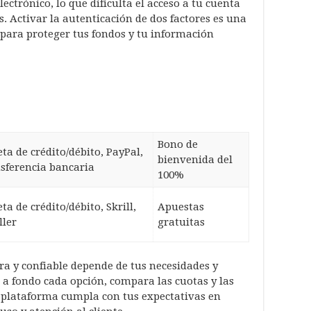
lectrónico, lo que dificulta el acceso a tu cuenta
. Activar la autenticación de dos factores es una
ara proteger tus fondos y tu información
Bono de
eta de crédito/débito, PayPal,
bienvenida del
sferencia bancaria
100%
ta de crédito/débito, Skrill,
Apuestas
ller
gratuitas
ra y confiable depende de tus necesidades y
a a fondo cada opción, compara las cuotas y las
 plataforma cumpla con tus expectativas en