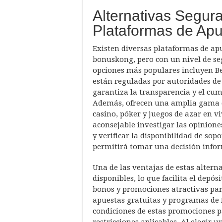
Alternativas Segur
Plataformas de Ap
Existen diversas plataformas de apu
bonuskong, pero con un nivel de seg
opciones más populares incluyen Bet
están reguladas por autoridades de
garantiza la transparencia y el cum
Además, ofrecen una amplia gama d
casino, póker y juegos de azar en vi
aconsejable investigar las opinione
y verificar la disponibilidad de sop
permitirá tomar una decisión infor
Una de las ventajas de estas altern
disponibles, lo que facilita el depós
bonos y promociones atractivas pa
apuestas gratuitas y programas de f
condiciones de estas promociones p