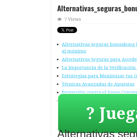
Alternativas_seguras_bon
7 Views
Alternativas seguras bonuskong 
al máximo
Alternativas Seguras para Accede
La Importancia de la Verificación
Estrategias para Maximizar tus 
Técnicas Avanzadas de Apuestas
Protección contra el Juego Compu
Más allá de las Apuestas Deporti
? Jueg
Alternativas se