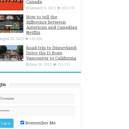
Canada
January 9, 2012
163,176
How to tell the
difference between
American and Canadian
Netflix
ugust 30, 2012
131,926
Road trip to Disneyland:
Drive the I5 from
Vancouver to California
June 30, 2011
115,113
gin
Remember Me