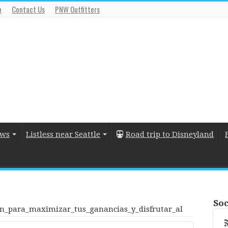
o
Contact Us
PNW Outfitters
ews
Listless near Seattle
Road trip to Disneyland
Soc
n_para_maximizar_tus_ganancias_y_disfrutar_al