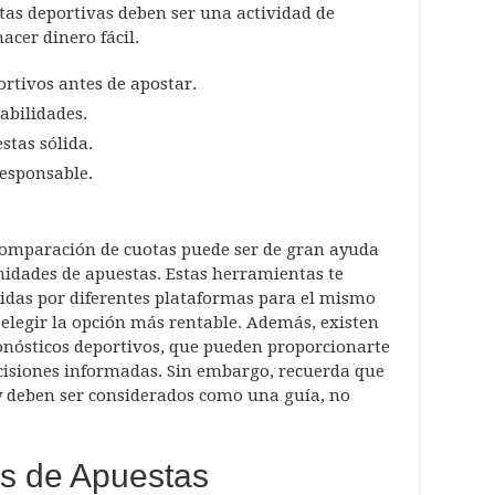
as deportivas deben ser una actividad de
cer dinero fácil.
ortivos antes de apostar.
babilidades.
stas sólida.
esponsable.
comparación de cuotas puede ser de gran ayuda
nidades de apuestas. Estas herramientas te
idas por diferentes plataformas para el mismo
 elegir la opción más rentable. Además, existen
ronósticos deportivos, que pueden proporcionarte
cisiones informadas. Sin embargo, recuerda que
 y deben ser considerados como una guía, no
s de Apuestas