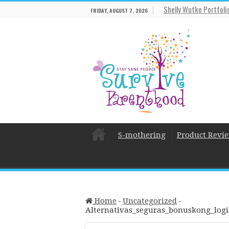
Shelly Wutke Portfoli
FRIDAY, AUGUST 7, 2026
S-mothering
Product Revi
Home
-
Uncategorized
-
Alternativas_seguras_bonuskong_logi