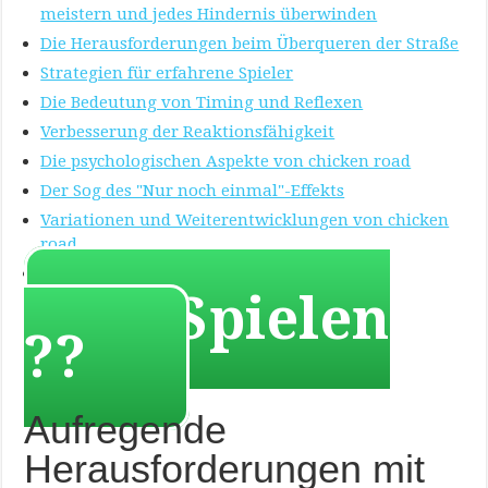
meistern und jedes Hindernis überwinden
Die Herausforderungen beim Überqueren der Straße
Strategien für erfahrene Spieler
Die Bedeutung von Timing und Reflexen
Verbesserung der Reaktionsfähigkeit
Die psychologischen Aspekte von chicken road
Der Sog des "Nur noch einmal"-Effekts
Variationen und Weiterentwicklungen von chicken
road
Die Zukunft und das Potenzial des Genres
? Spielen
??
Aufregende
Herausforderungen mit