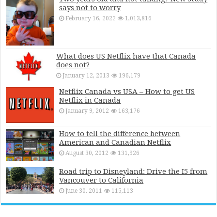
says not to worry
February 16, 2022
1,013,816
What does US Netflix have that Canada
does not?
January 12, 2013
196,179
Netflix Canada vs USA – How to get US
Netflix in Canada
January 9, 2012
163,176
How to tell the difference between
American and Canadian Netflix
August 30, 2012
131,926
Road trip to Disneyland: Drive the I5 from
Vancouver to California
June 30, 2011
115,113